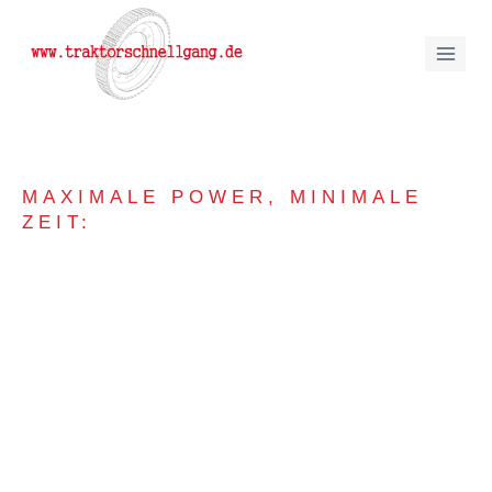
MAXIMALE POWER, MINIMALE
ZEIT:
Traktor
Schnellgang
in Hennef-
Dambroich