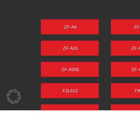
ZF-A4
ZF
ZF-A15
ZF-
ZF-A205
ZF-
F2L612
T
TW50
TW
KRAMER BGII
FAH