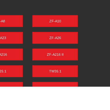
-A8
ZF-A10
-A23
ZF-A26
A216
ZF-A216 II
25.1
TW35.1
HE T217
PORSCHE ZF
R F5B
FENDT FARMER
1