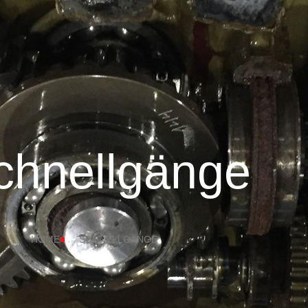
chnellgänge
HOME
SCHNELLGÄNGE