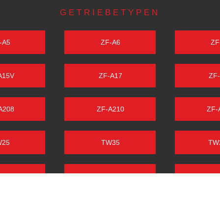
GETRIEBETYPEN
-A5
ZF-A6
ZF
A15V
ZF-A17
ZF
A208
ZF-A210
ZF-
W25
TW35
TW
50.1
TW55
PORSC
R F9
FAHR HG25
FAH