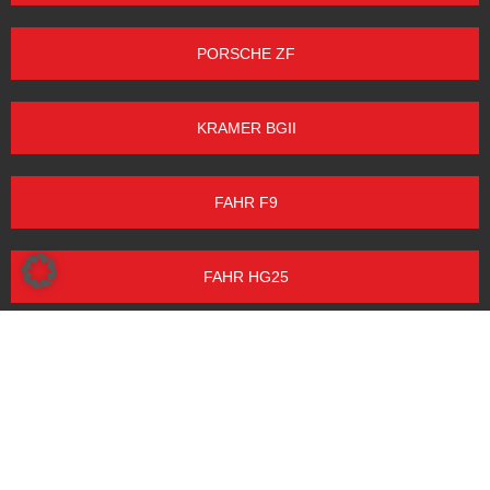
PORSCHE ZF
KRAMER BGII
FAHR F9
FAHR HG25
FAHR F5B
FENDT FARMER 1