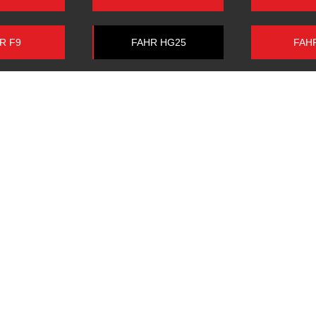
R F9
FAHR HG25
FAH
 4 GANG
HURTH G76
HURT
DEUTZ 7/3
Anschrift