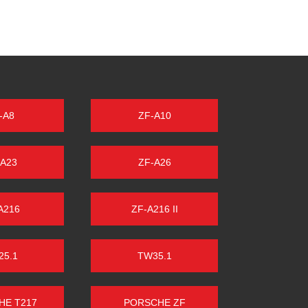
-A8
ZF-A10
-A23
ZF-A26
A216
ZF-A216 II
25.1
TW35.1
HE T217
PORSCHE ZF