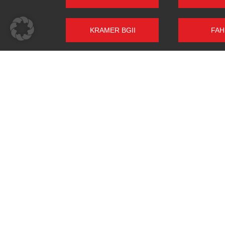
KRAMER BGII
FAH
FENDT FARMER
GETRAG
1Z
STAHLDEUTZ
KLEIN