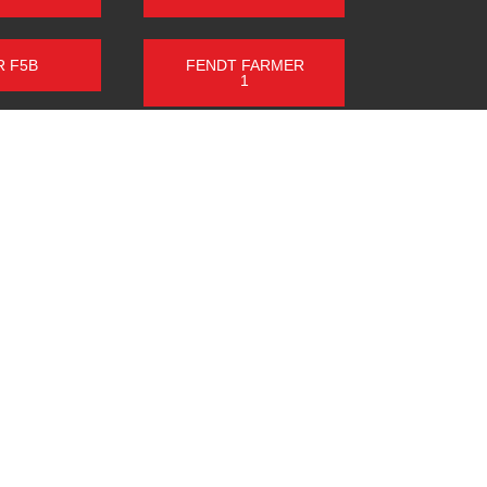
R F5B
FENDT FARMER
1
H G85
HURTH G806
STAHLDEUTZ
GROSS
Öffnungszeiten