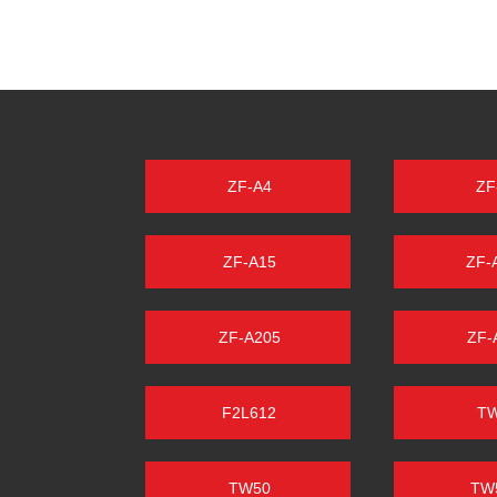
ZF-A4
ZF
ZF-A15
ZF-
ZF-A205
ZF-
F2L612
T
TW50
TW