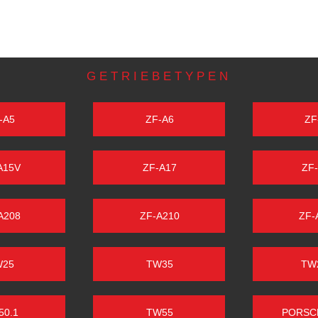
GETRIEBETYPEN
-A5
ZF-A6
ZF
A15V
ZF-A17
ZF
A208
ZF-A210
ZF-
W25
TW35
TW
50.1
TW55
PORSC