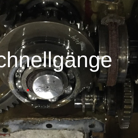
chnellgänge
HOME
SCHNELLGÄNGE