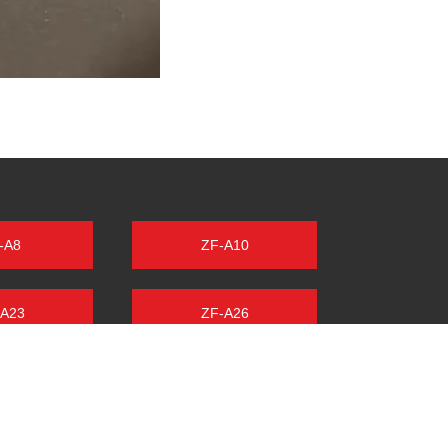
-A8
ZF-A10
-A23
ZF-A26
A216
ZF-A216 II