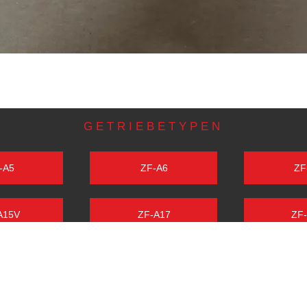
GETRIEBETYPEN
-A5
ZF-A6
ZF
A15V
ZF-A17
ZF
A208
ZF-A210
ZF-