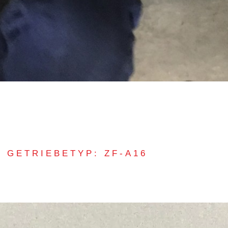
GETRIEBETYP: ZF-A16