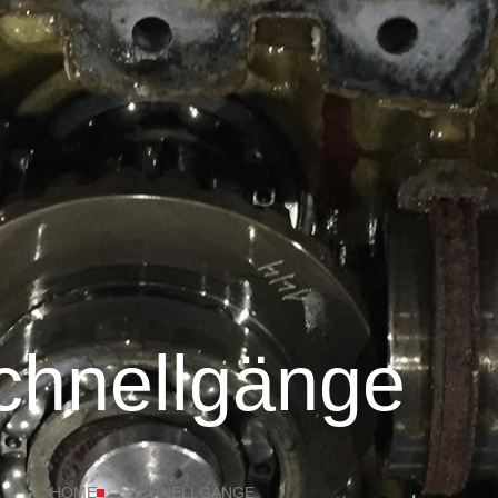
chnellgänge
HOME
SCHNELLGÄNGE